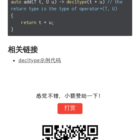
auto
add
(
T
t
,
U
u
)
->
decltype
(
t
+
u
)
// the 
return type is the type of operator+(T, U)
{
return
t
+
u
;
}
相关链接
decltype示例代码
感觉不错，小额赞助一下！
打赏