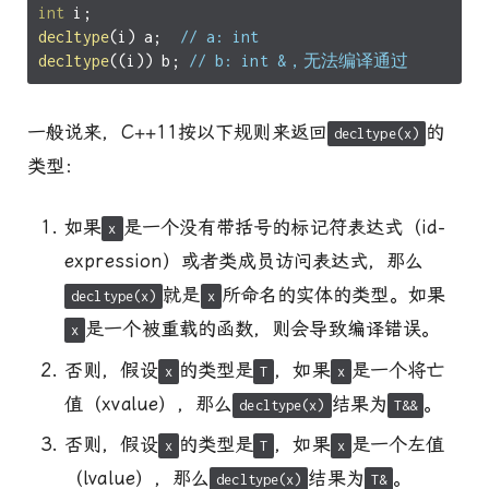
int
i
;
decltype
(
i
)
a
;
// a: int
decltype
((
i
))
b
;
// b: int &，无法编译通过
一般说来，C++11按以下规则来返回
的
decltype(x)
类型：
如果
是一个没有带括号的标记符表达式（id-
x
expression）或者类成员访问表达式，那么
就是
所命名的实体的类型。如果
decltype(x)
x
是一个被重载的函数，则会导致编译错误。
x
否则，假设
的类型是
，如果
是一个将亡
x
T
x
值（xvalue），那么
结果为
。
decltype(x)
T&&
否则，假设
的类型是
，如果
是一个左值
x
T
x
（lvalue），那么
结果为
。
decltype(x)
T&