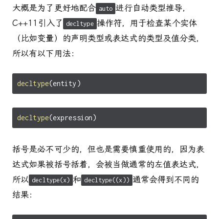
大概是为了更好地配合
进行自动类型推导，
auto
C++11引入了
操作符，用于检查某个实体
decltype
（比如变量）的声明类型或表达式的类型及值分类，
所以有以下用法：
decltype
(
entity
)
decltype
(
expression
)
括号是必不可少的，但也是需要慎重使用的，因为表
达式如果被括号括着，会被当做通常的左值表达式，
所以
和
通常会得到不同的
decltype(x)
decltype((x))
结果：