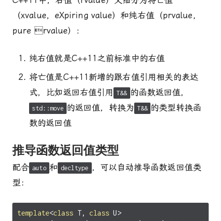
C++11中，右值（rvalue）又细分为将亡值
（xvalue，eXpiring value）和纯右值（prvalue，
pure rvalue）：
纯右值就是C++11之前标准中的右值
将亡值是C++11新增的跟右值引用相关的表达
式，比如返回右值引用
的函数返回值，
T&&
的返回值，转换为
的类型转换函
std::move
T&&
数的返回值
推导函数返回值类型
配合
和
，可以自动推导函数返回值类
auto
decltype
型：
template
<
class
T
,
class
U
>