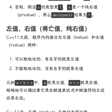
否则，假设
的类型是
，
是一个纯右值
x
T
x
（prvalue），那么
结果为
。
decltype(x)
T
左值、右值（将亡值、纯右值）
C++11之前，程序内的值分为左值（lvalue）和右值
（rvalue）两种：
可以取地址的，有名字的就是左值
不能取地址的，没有名字的就是右值
比如
中，
就是左值，
就是右值，
a = b + c
a
b + c
粗略地可以通过看它是在赋值表达式中赋值符的左边
还是右边。