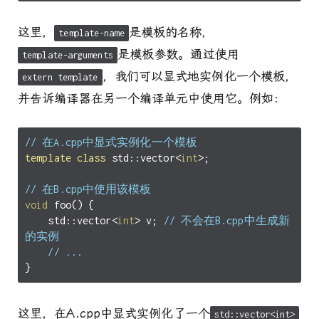
这里，
是模板的名称，
template-name
是模板参数。通过使用
template-arguments
，我们可以显式地实例化一个模板，
extern template
并告诉编译器在另一个编译单元中使用它。例如：
// 在A.cpp中显式实例化一个模板
template
class
std
::
vector
<
int
>
;
// 在B.cpp中使用该模板
void
foo
()
{
std
::
vector
<
int
>
v
;
// 不会在B.cpp中生成新
的实例
// ...
}
这里，在A.cpp中显式实例化了一个
std::vector<int>