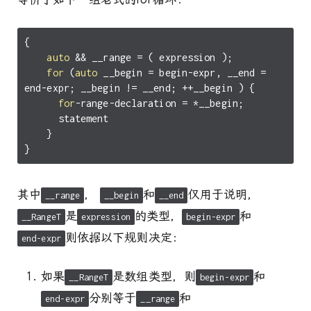
{
auto
&&
__range
=
(
expression
);
for
(
auto
__begin
=
begin
-
expr
,
__end
=
end
-
expr
;
__begin
!=
__end
;
++
__begin
)
{
for
-
range
-
declaration
=
*
__begin
;
statement
}
}
其中
，
和
仅用于说明，
__range
__begin
__end
是
的类型，
和
__RangeT
expression
begin-expr
则依据以下规则决定：
end-expr
如果
是数组类型，则
和
__RangeT
begin-expr
分别等于
和
end-expr
__range