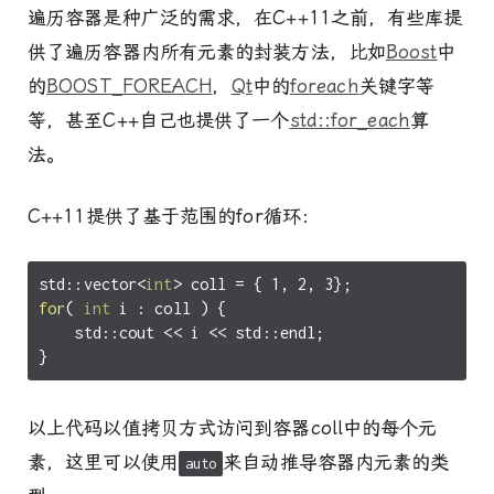
遍历容器是种广泛的需求，在C++11之前，有些库提
供了遍历容器内所有元素的封装方法，比如
Boost
中
的
BOOST_FOREACH
，
Qt
中的
foreach
关键字等
等，甚至C++自己也提供了一个
std::for_each
算
法。
C++11提供了基于范围的for循环：
std
::
vector
<
int
>
coll
=
{
1
,
2
,
3
};
for
(
int
i
:
coll
)
{
std
::
cout
<<
i
<<
std
::
endl
;
}
以上代码以值拷贝方式访问到容器coll中的每个元
素，这里可以使用
来自动推导容器内元素的类
auto