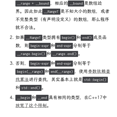
，相应的
是数组边
__range + __bound
__bound
界。因此如此
是不知大小的数组，或者
__RangeT
不完整类型（有声明没定义）的数组，那么程序
就不合法。
如果
类型拥有
和
成员函
__RangeT
begin()
end()
数，则
和
分别等于
begin-expr
end-expr
和
。
__range.begin()
__range.end()
否则，
和
分别等于
begin-expr
end-expr
和
，使用
参数依赖查
begin(__range)
end(__range)
找算法
进行查找，其实基本上就是
std::begin()
和
。
std::end()
和
具有相同的类型，在C++17中
__begin
__end
放宽了这个限制
。