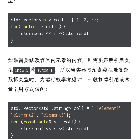
型：
std
::
vector
<
int
>
coll
=
{
1
,
2
,
3
};
for
(
auto
i
:
coll
)
{
std
::
cout
<<
i
<<
std
::
endl
;
}
如果需要修改容器内元素的内容，则需要声明引用类
型
或
。所以当容器内元素类型是复杂
int& i
auto& i
数据类型时，为运行效率考虑计，一般推荐引用或常
量引用方式访问：
std
::
vector
<
std
::
string
>
coll
=
{
"element1"
,
"element2"
,
"element3"
};
for
(
const
auto
&
s
:
coll
)
{
std
::
cout
<<
s
<<
std
::
endl
;
}