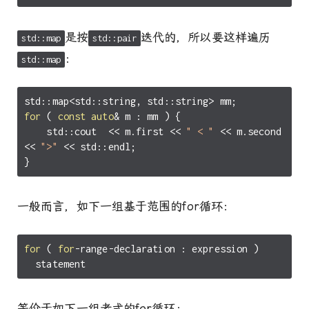
是按
迭代的，所以要这样遍历
std::map
std::pair
：
std::map
std
::
map
<
std
::
string
,
std
::
string
>
mm
;
for
(
const
auto
&
m
:
mm
)
{
std
::
cout
<<
m
.
first
<<
" < "
<<
m
.
second
<<
">"
<<
std
::
endl
;
}
一般而言，如下一组基于范围的for循环：
for
(
for
-
range
-
declaration
:
expression
)
statement
等价于如下一组老式的for循环：