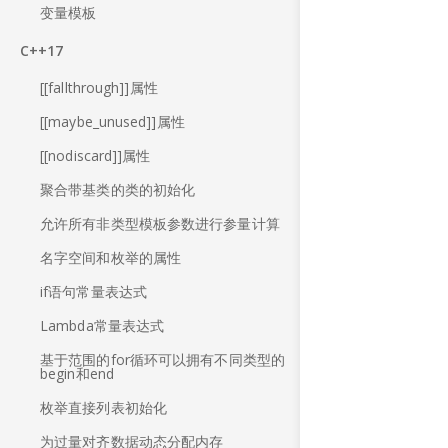
变量模板
C++17
[[fallthrough]]属性
[[maybe_unused]]属性
[[nodiscard]]属性
聚合带基类的类的初始化
允许所有非类型模板参数进行参量计算
名字空间和枚举的属性
if语句常量表达式
Lambda常量表达式
基于范围的for循环可以拥有不同类型的
begin和end
枚举直接列表初始化
为过量对齐数据动态分配内存