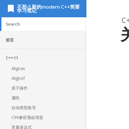
不那么新的modern C++简要
学习笔记
C
前言
C++11
Alignas
Alignof
原子操作
属性
自动类型推导
C99兼容预处理器
常量表达式