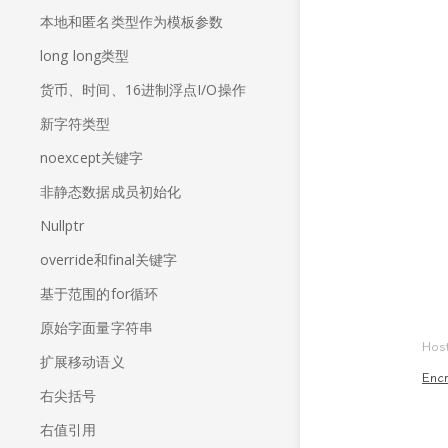
本地和匿名类型作为模板参数
long long类型
货币、时间、16进制浮点I/O操作
新字符类型
noexcept关键字
非静态数据成员初始化
Nullptr
override和final关键字
基于范围的for循环
原始字面量字符串
Hos
扩展移动语义
Enc
右尖括号
右值引用