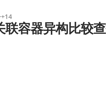
++14
关联容器异构比较查