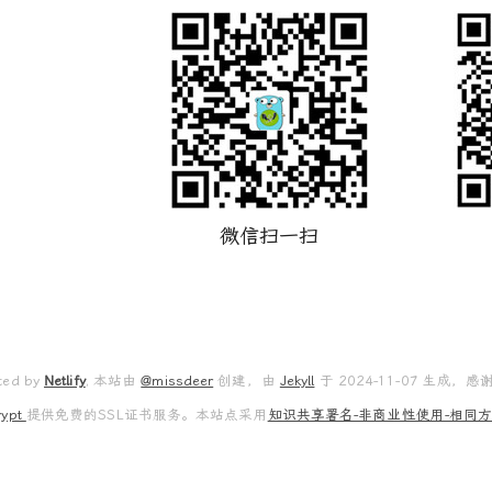
微信扫一扫
ted by
Netlify
, 本站由
@missdeer
创建，由
Jekyll
于 2024-11-07 生成，感
rypt
提供免费的SSL证书服务。本站点采用
知识共享署名-非商业性使用-相同方式