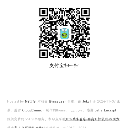
支付宝扫一扫
Hosted by
Netlify
, 本站由
@missdeer
创建，由
Jekyll
于 2024-11-07 生
成，感谢
CloudCannon
制作的theme：
Edition
，感谢
Let's Encrypt
提供免费的SSL证书服务。本站点采用
知识共享署名-非商业性使用-相同方