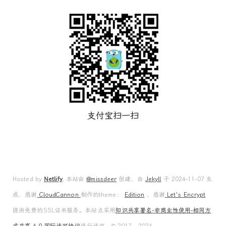
支付宝扫一扫
Hosted by
Netlify
, 本站由
@missdeer
创建，由
Jekyll
于 2024-11-07 生
成，感谢
CloudCannon
制作的theme：
Edition
，感谢
Let's Encrypt
提供免费的SSL证书服务。本站点采用
知识共享署名-非商业性使用-相同方